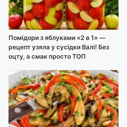
Помідори з яблуками «2 в 1» —
рецепт узяла у сусідки Валі! Без
оцту, а смак просто ТОП