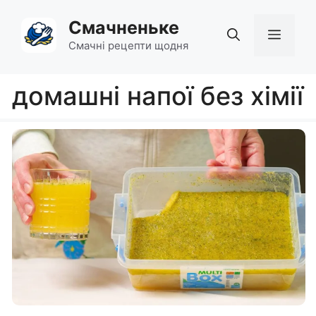
Перейти
Смачненьке
до
Мен
вмісту
Смачні рецепти щодня
домашні напої без хімії