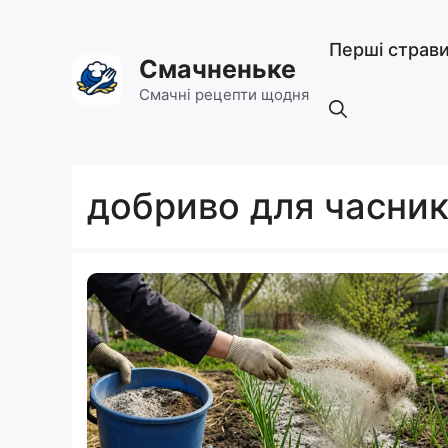
Перейти
до
Перші страв
вмісту
Смачненьке
Смачні рецепти щодня
добриво для часник