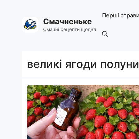
Перейти
до
Перші страв
вмісту
Смачненьке
Смачні рецепти щодня
великі ягоди полуни