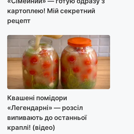
«Сімейний» — готую одразу з
картоплею! Мій секретний
рецепт
Квашені помідори
«Легендарні» — розсіл
випивають до останньої
краплі! (відео)