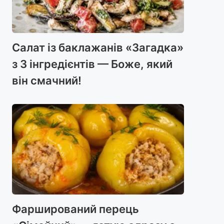
Салат із баклажанів «Загадка»
з 3 інгредієнтів — Боже, який
він смачний!
Фарширований перець