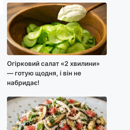
Огірковий салат «2 хвилини»
— готую щодня, і він не
набридає!