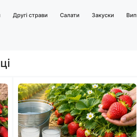
и
Другі страви
Салати
Закуски
Вип
ці