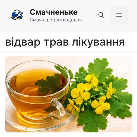
Перейти
Смачненьке
до
Мен
вмісту
Смачні рецепти щодня
відвар трав лікування