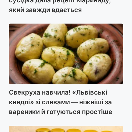
який завжди вдається
Свекруха навчила! «Львівські
книдлі» зі сливами — ніжніші за
вареники й готуються простіше