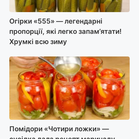
Огірки «555» — легендарні
пропорції, які легко запам’ятати!
Хрумкі всю зиму
Помідори «Чотири ложки» —
сусідка дала рецепт маринаду,