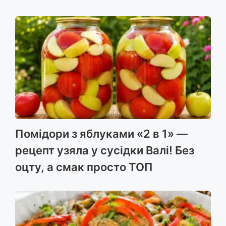
Помідори з яблуками «2 в 1» —
рецепт узяла у сусідки Валі! Без
оцту, а смак просто ТОП