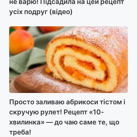
не варю! Підсадила на цей рецепт
усіх подруг (відео)
Просто заливаю абрикоси тістом і
скручую рулет! Рецепт «10-
хвилинка» — до чаю саме те, що
треба!