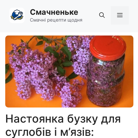
Перейти
Смачненьке
до
Мен
вмісту
Смачні рецепти щодня
Настоянка бузку для
суглобів і м’язів: