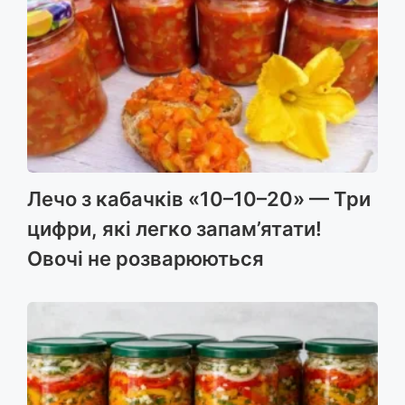
o
g
p
k
er
Лечо з кабачків «10–10–20» — Три
цифри, які легко запам’ятати!
Овочі не розварюються