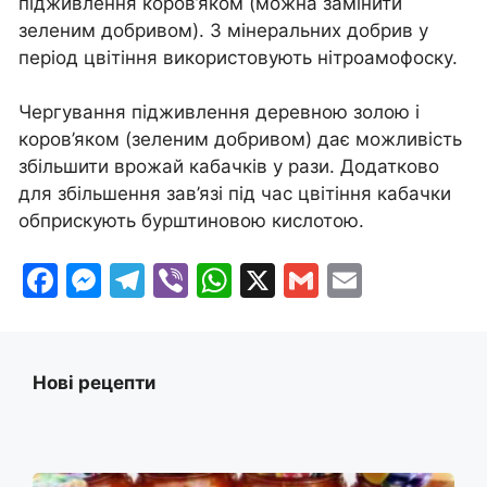
підживлення коров’яком (можна замінити
зеленим добривом). З мінеральних добрив у
період цвітіння використовують нітроамофоску.
Чергування підживлення деревною золою і
коров’яком (зеленим добривом) дає можливість
збільшити врожай кабачків у рази. Додатково
для збільшення зав’язі під час цвітіння кабачки
обприскують бурштиновою кислотою.
F
M
T
Vi
W
X
G
E
a
e
el
b
h
m
m
c
s
e
er
at
ai
ai
e
s
gr
s
l
l
Нові рецепти
b
e
a
A
o
n
m
p