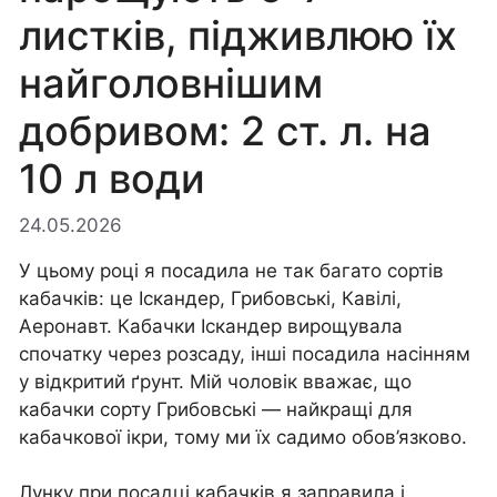
листків, підживлюю їх
найголовнішим
добривом: 2 ст. л. на
10 л води
24.05.2026
У цьому році я посадила не так багато сортів
кабачків: це Іскандер, Грибовські, Кавілі,
Аеронавт. Кабачки Іскандер вирощувала
спочатку через розсаду, інші посадила насінням
у відкритий ґрунт. Мій чоловік вважає, що
кабачки сорту Грибовські — найкращі для
кабачкової ікри, тому ми їх садимо обов’язково.
Лунку при посадці кабачків я заправила і