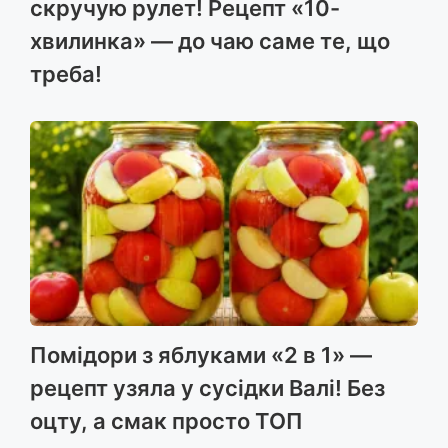
скручую рулет! Рецепт «10-
хвилинка» — до чаю саме те, що
треба!
Помідори з яблуками «2 в 1» —
рецепт узяла у сусідки Валі! Без
оцту, а смак просто ТОП