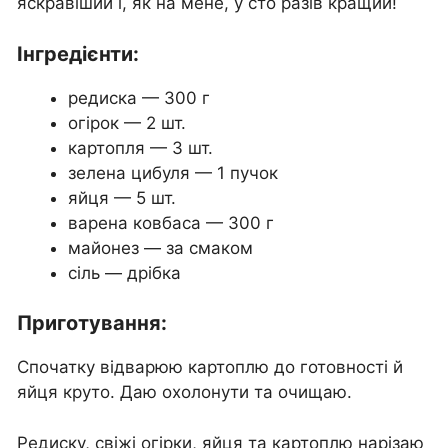
яскравіший і, як на мене, у сто разів кращий!
Інгредієнти:
редиска — 300 г
огірок — 2 шт.
картопля — 3 шт.
зелена цибуля — 1 пучок
яйця — 5 шт.
варена ковбаса — 300 г
майонез — за смаком
сіль — дрібка
Приготування:
Спочатку відварюю картоплю до готовності й
яйця круто. Даю охолонути та очищаю.
Редиску, свіжі огірки, яйця та картоплю нарізаю