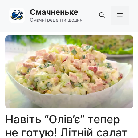
Перейти
Смачненьке
до
Мен
вмісту
Смачні рецепти щодня
Навіть “Олів’є” тепер
не готую! Літній салат