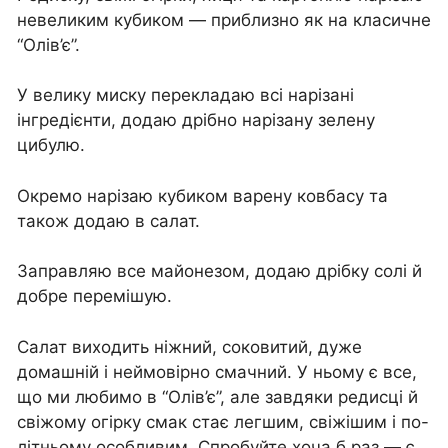
невеликим кубиком — приблизно як на класичне
“Олів’є”.
У велику миску перекладаю всі нарізані
інгредієнти, додаю дрібно нарізану зелену
цибулю.
Окремо нарізаю кубиком варену ковбасу та
також додаю в салат.
Заправляю все майонезом, додаю дрібку солі й
добре перемішую.
Салат виходить ніжний, соковитий, дуже
домашній і неймовірно смачний. У ньому є все,
що ми любимо в “Олів’є”, але завдяки редисці й
свіжому огірку смак стає легшим, свіжішим і по-
літньому особливим. Спробуйте хоча б раз — є