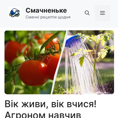
Перейти
Смачненьке
до
Мен
вмісту
Смачні рецепти щодня
Вік живи, вік вчися!
Агроном навчив