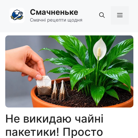
Перейти
Смачненьке
до
Мен
вмісту
Смачні рецепти щодня
Не викидаю чайні
пакетики! Просто