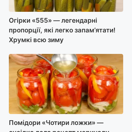
Огірки «555» — легендарні
пропорції, які легко запам’ятати!
Хрумкі всю зиму
Помідори «Чотири ложки» —