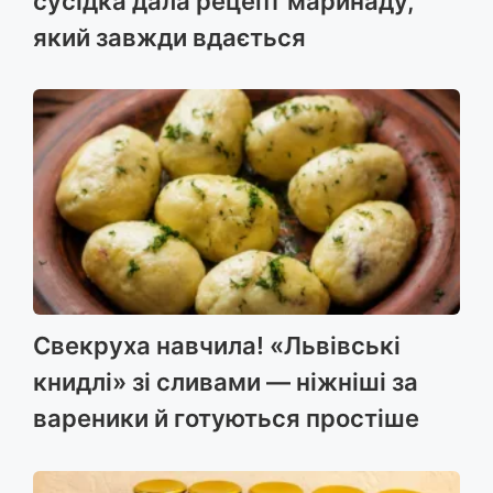
сусідка дала рецепт маринаду,
який завжди вдається
Свекруха навчила! «Львівські
книдлі» зі сливами — ніжніші за
вареники й готуються простіше