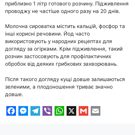
приблизно 1 літр готового розчину. Підживлення
проводжу не частіше одного разу на 20 днів.
Молочна сироватка містить кальцій, фосфор та
інші корисні речовини. Йод часто
використовують у народних рецептах для
догляду за огірками. Крім підживлення, такий
розчин застосовують для профілактичних
обробок від деяких грибкових захворювань.
Після такого догляду кущі довше залишаються
зеленими, а плодоношення триває значно
довше.
F
M
T
V
W
X
G
E
a
e
e
i
h
m
m