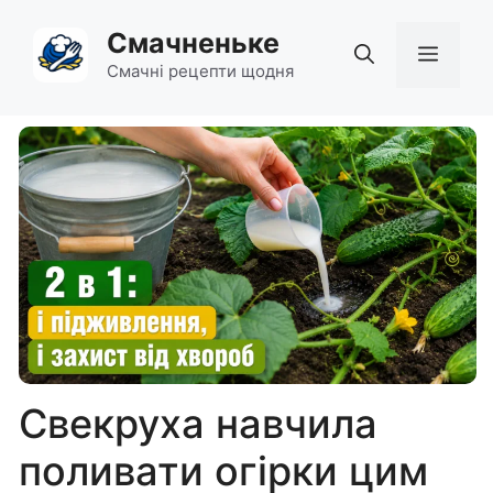
Перейти
Смачненьке
до
Мен
вмісту
Смачні рецепти щодня
Свекруха навчила
поливати огірки цим