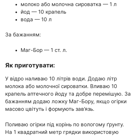
молоко або молочна сироватка — 1 л
йод — 10 крапель
вода — 10 л
За бажанням:
Маг-Бор — 1 ст. л.
Як приготувати:
У відро наливаю 10 літрів води. Додаю літр
молока або молочної сироватки. Вливаю 10
крапель аптечного йоду та добре перемішую. За
бажанням додаю ложку Маг-Бору, якщо огірки
масово цвітуть і формують зав’язь.
Поливаю огірки під корінь по вологому ґрунту.
На 1 квадратний метр грядки використовую