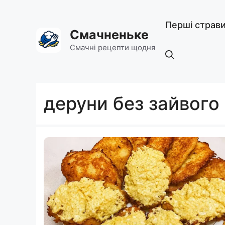
Перейти
до
Перші страв
вмісту
Смачненьке
Смачні рецепти щодня
деруни без зайвого