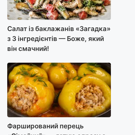
Салат із баклажанів «Загадка»
з 3 інгредієнтів — Боже, який
він смачний!
Фарширований перець