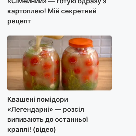
«Сімейний» — готую одразу з
картоплею! Мій секретний
рецепт
Квашені помідори
«Легендарні» — розсіл
випивають до останньої
краплі! (відео)