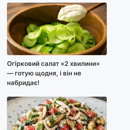
Огірковий салат «2 хвилини»
— готую щодня, і він не
набридає!