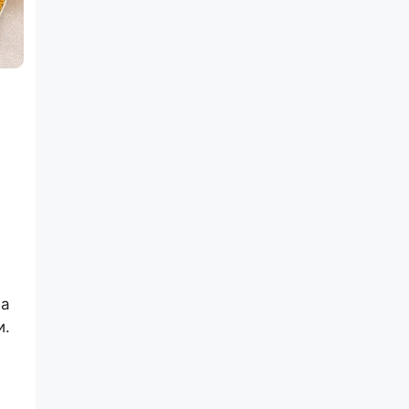
ва
и.