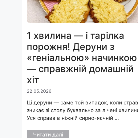
1 хвилина — і тарілка
порожня! Деруни з
«геніальною» начинкою
— справжній домашній
хіт
22.05.2026
Ці деруни — саме той випадок, коли стра
зникає зі столу буквально за лічені хвилин
Уся справа в ніжній сирно-яєчній …
Читати далі