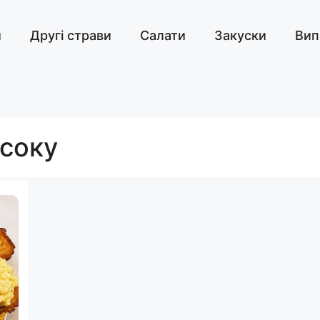
и
Другі страви
Салати
Закуски
Вип
 соку