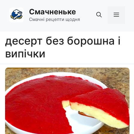
Перейти
Смачненьке
до
Мен
вмісту
Смачні рецепти щодня
десерт без борошна і
випічки