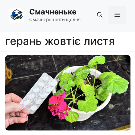
Перейти
Смачненьке
до
Мен
вмісту
Смачні рецепти щодня
герань жовтіє листя