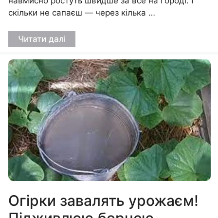
навмисно ростуть швидше за все на городі. І
скільки не сапаєш — через кілька …
Читати далі
Огірки завалять урожаєм!