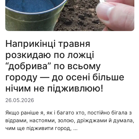
Наприкінці травня
розкидаю по ложці
“добрива” по всьому
городу — до осені більше
нічим не підживлюю!
26.05.2026
Якщо раніше я, як і багато хто, постійно бігала з
відрами, настоями, золою, дріжджами й думала,
чим ще підживити город, …