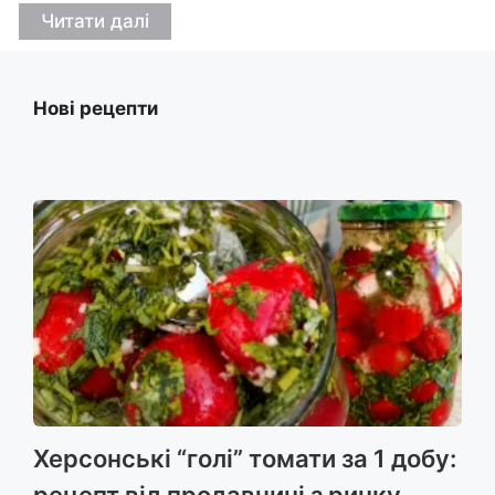
Читати далі
Нові рецепти
Херсонські “голі” томати за 1 добу:
рецепт від продавчині з ринку,