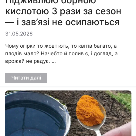
Підживлюю борною
кислотою 3 рази за сезон
— і зав’язі не осипаються
31.05.2026
Чому огірки то жовтіють, то квітів багато, а
плодів мало? Начебто й полив є, і догляд, а
врожай не радує. …
Читати далі