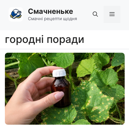
Перейти
Смачненьке
до
Мен
вмісту
Смачні рецепти щодня
городні поради