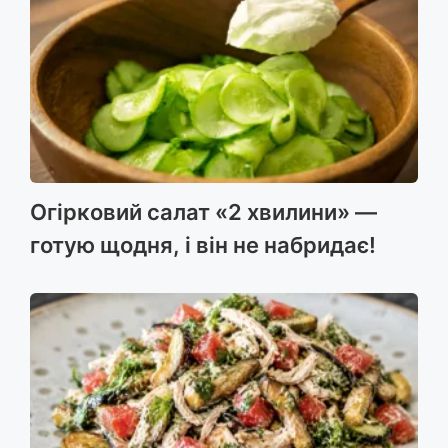
Огірковий салат «2 хвилини» —
готую щодня, і він не набридає!