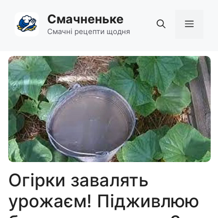
Перейти
Смачненьке
до
Мен
вмісту
Смачні рецепти щодня
Огірки завалять
урожаєм! Підживлюю