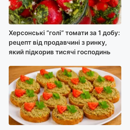
Херсонські “голі” томати за 1 добу:
рецепт від продавчині з ринку,
який підкорив тисячі господинь