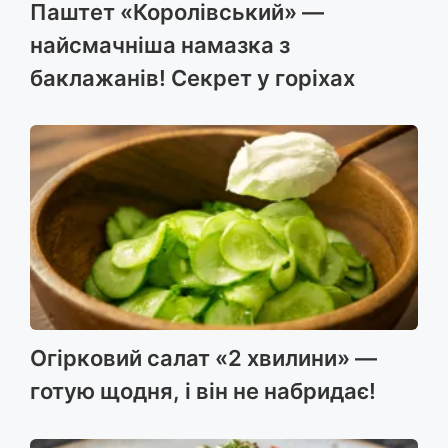
Паштет «Королівський» —
найсмачніша намазка з
баклажанів! Секрет у горіхах
Огірковий салат «2 хвилини» —
готую щодня, і він не набридає!