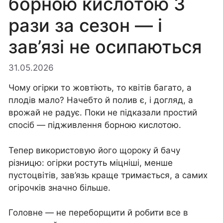
борною кислотою 3
рази за сезон — і
зав’язі не осипаються
31.05.2026
Чому огірки то жовтіють, то квітів багато, а
плодів мало? Начебто й полив є, і догляд, а
врожай не радує. Поки не підказали простий
спосіб — підживлення борною кислотою.
Тепер використовую його щороку й бачу
різницю: огірки ростуть міцніші, менше
пустоцвітів, зав’язь краще тримається, а самих
огірочків значно більше.
Головне — не переборщити й робити все в