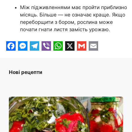
Між підживленнями має пройти приблизно
місяць. Більше — не означає краще. Якщо
переборщити з бором, рослина може
почати гнати листя замість урожаю.
F
M
T
V
W
X
G
E
a
e
e
i
h
m
m
c
s
l
b
a
a
a
Нові рецепти
e
s
e
e
t
i
i
b
e
g
r
s
l
l
o
n
r
A
o
g
a
p
k
e
m
p
r