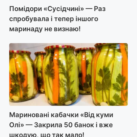
Помідори «Сусідчині» — Раз
спробувала і тепер іншого
маринаду не визнаю!
Мариновані кабачки «Від куми
Олі» — Закрила 50 банок і вже
шкодую, що так мало!