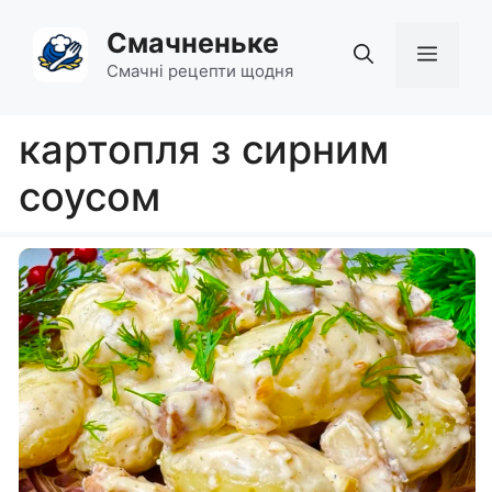
Перейти
Смачненьке
до
Мен
вмісту
Смачні рецепти щодня
картопля з сирним
соусом