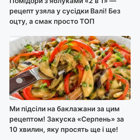
Помідори з яблуками «2 в 1» —
рецепт узяла у сусідки Валі! Без
оцту, а смак просто ТОП
Ми підсіли на баклажани за цим
рецептом! Закуска «Серпень» за
10 хвилин, яку просять ще і ще!