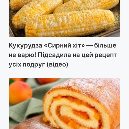
k
e
m
p
r
Кукурудза «Сирний хіт» — більше
не варю! Підсадила на цей рецепт
усіх подруг (відео)