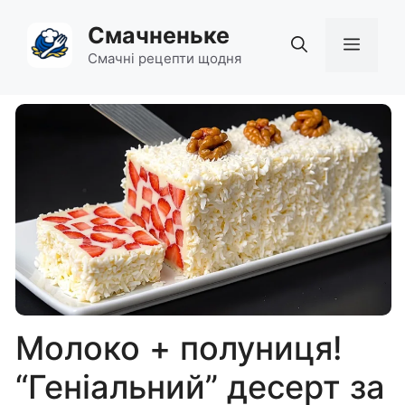
Перейти
Смачненьке
до
Мен
вмісту
Смачні рецепти щодня
Молоко + полуниця!
“Геніальний” десерт за