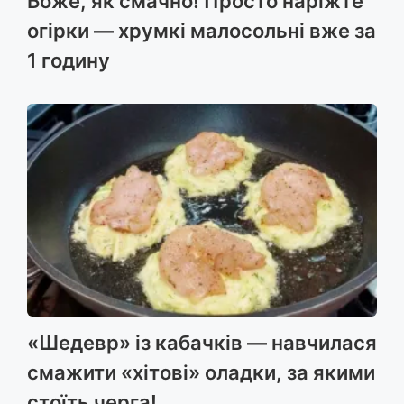
Боже, як смачно! Просто наріжте
огірки — хрумкі малосольні вже за
1 годину
«Шедевр» із кабачків — навчилася
смажити «хітові» оладки, за якими
стоїть черга!