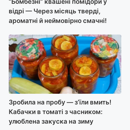
“Бомбезні” квашені помідори у
відрі — Через місяць тверді,
ароматні й неймовірно смачні!
Зробила на пробу — з’їли вмить!
Кабачки в томаті з часником:
улюблена закуска на зиму