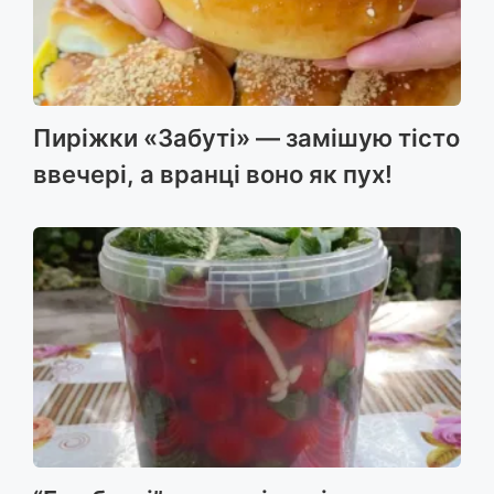
Пиріжки «Забуті» — замішую тісто
ввечері, а вранці воно як пух!