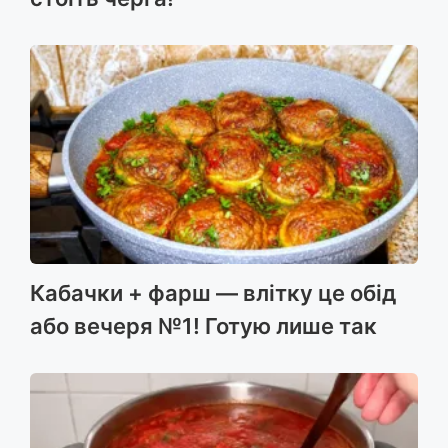
Кабачки + фарш — влітку це обід
або вечеря №1! Готую лише так