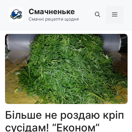
Перейти
Смачненьке
до
Мен
вмісту
Смачні рецепти щодня
Більше не роздаю кріп
сусідам! “Економ”