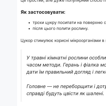
Це простий, але дуже популярний спосіб під
Як застосовувати:
трохи цукру посипати на поверхню с
після цього полити рослину.
Цукор стимулює корисні мікроорганізми в 
У травні кімнатні рослини особли
часом методи. Герань і фіалка м
дати їм правильний догляд і лег
Головне — не переборщити і дотр
справді будуть цвісти як шалені.