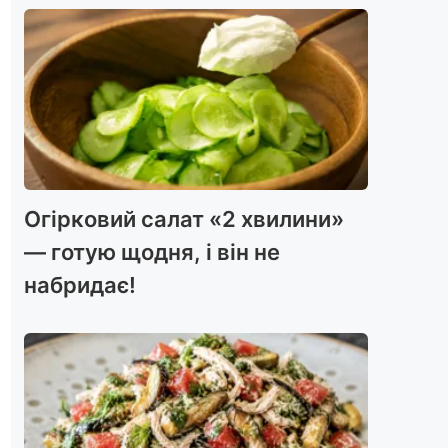
Огірковий салат «2 хвилини»
— готую щодня, і він не
набридає!