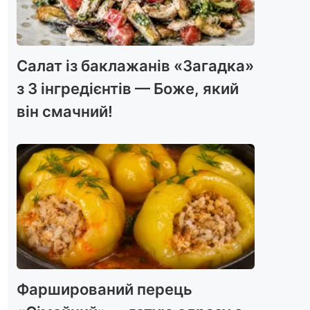
Салат із баклажанів «Загадка»
з 3 інгредієнтів — Боже, який
він смачний!
Фарширований перець