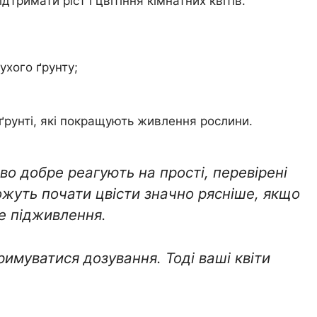
тримати ріст і цвітіння кімнатних квітів.
ухого ґрунту;
ґрунті, які покращують живлення рослини.
во добре реагують на прості, перевірені
ожуть почати цвісти значно рясніше, якщо
ке підживлення.
имуватися дозування. Тоді ваші квіти