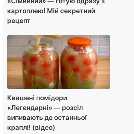
«Сімейний» — готую одразу з
картоплею! Мій секретний
рецепт
Квашені помідори
«Легендарні» — розсіл
випивають до останньої
краплі! (відео)