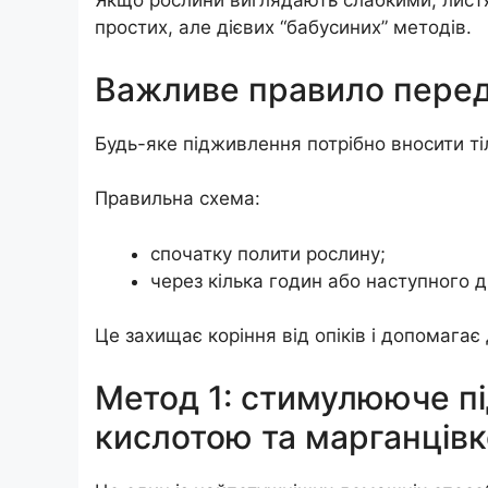
Якщо рослини виглядають слабкими, листя 
простих, але дієвих “бабусиних” методів.
Важливе правило пере
Будь-яке підживлення потрібно вносити тіл
Правильна схема:
спочатку полити рослину;
через кілька годин або наступного 
Це захищає коріння від опіків і допомага
Метод 1: стимулююче п
кислотою та марганців