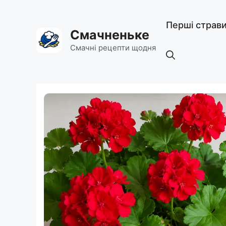
Перейти
до
Перші страв
вмісту
Смачненьке
Смачні рецепти щодня