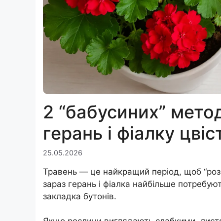
2 “бабусиних” метод
герань і фіалку цвіс
25.05.2026
Травень — це найкращий період, щоб “розб
зараз герань і фіалка найбільше потребую
закладка бутонів.