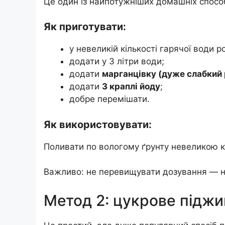
Це один із найпотужніших домашніх способ
Як приготувати:
у невеликій кількості гарячої води 
додати у 3 літри води;
додати
марганцівку (дуже слабкий 
додати
3 краплі йоду
;
добре перемішати.
Як використовувати:
Поливати по вологому ґрунту невеликою кі
Важливо: не перевищувати дозування — 
Метод 2: цукрове піджи