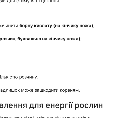
ів для стимуляції цвітіння.
розчинити
борну кислоту (на кінчику ножа)
;
розчин, буквально на кінчику ножа)
;
лькістю розчину.
надлишок може зашкодити кореням.
влення для енергії рослин