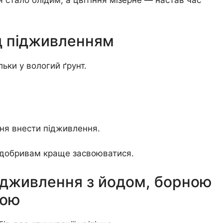
стало блідим, а цвітіння мізерне — настав час
д підживленням
ьки у вологий ґрунт.
дня внести підживлення.
є добривам краще засвоюватися.
ідживлення з йодом, борною
кою