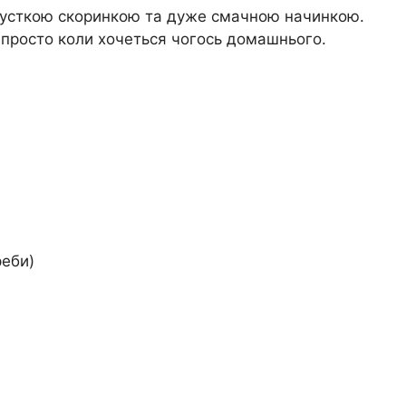
з хрусткою скоринкою та дуже смачною начинкою.
о просто коли хочеться чогось домашнього.
реби)