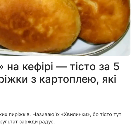
на кефірі — тісто за 5
іжки з картоплею, які
х пиріжків. Називаю їх «Хвилинки», бо тісто тут
езультат завжди радує.