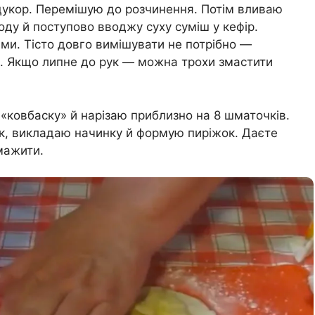
 цукор. Перемішую до розчинення. Потім вливаю
ду й поступово вводжу суху суміш у кефір.
ми. Тісто довго вимішувати не потрібно —
м. Якщо липне до рук — можна трохи змастити
 «ковбаску» й нарізаю приблизно на 8 шматочків.
, викладаю начинку й формую пиріжок. Даєте
мажити.