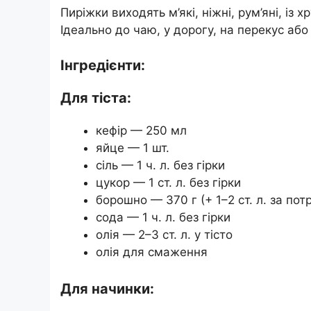
Пиріжки виходять м’які, ніжні, рум’яні, і
Ідеально до чаю, у дорогу, на перекус аб
Інгредієнти:
Для тіста:
кефір — 250 мл
яйце — 1 шт.
сіль — 1 ч. л. без гірки
цукор — 1 ст. л. без гірки
борошно — 370 г (+ 1–2 ст. л. за пот
сода — 1 ч. л. без гірки
олія — 2–3 ст. л. у тісто
олія для смаження
Для начинки: