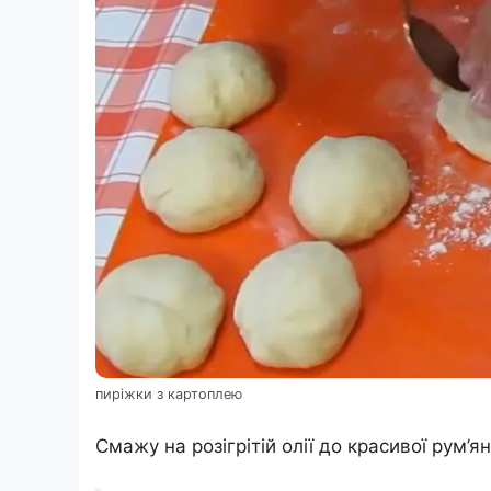
пиріжки з картоплею
Смажу на розігрітій олії до красивої рум’ян