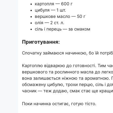
картопля — 600 г
цибуля — 1 шт.
вершкове масло — 50 г
олія — 2 ст. л.
сіль і перець — за смаком
Приготування:
Спочатку займаюся начинкою, бо їй потріб
Картоплю відварюю до готовності. Тим ча
вершкового та рослинного масла до легко
вона залишається ніжною та ароматною. 
обсмажену цибулю, трохи перцю, сіль і д
часник — теж додаю, смак стає ще кращи
Поки начинка остигає, готую тісто.