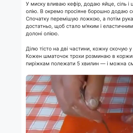
У миску вливаю кефір, додаю яйце, сіль і
олію. В окремо просіяне борошно додаю со
Спочатку перемішую ложкою, а потім рука
достатньо, щоб стало м’яким і еластични
долоні олією.
Ділю тісто на дві частини, кожну скочую у
Кожен шматочок трохи розминаю в коржик
пиріжкам полежати 5 хвилин — і можна с