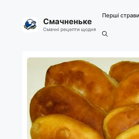
Перейти
до
Перші страв
вмісту
Смачненьке
Смачні рецепти щодня