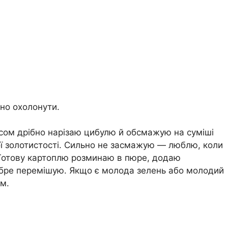
но охолонути.
сом дрібно нарізаю цибулю й обсмажую на суміші
ї золотистості. Сильно не засмажую — люблю, коли
Готову картоплю розминаю в пюре, додаю
обре перемішую. Якщо є молода зелень або молодий
м.