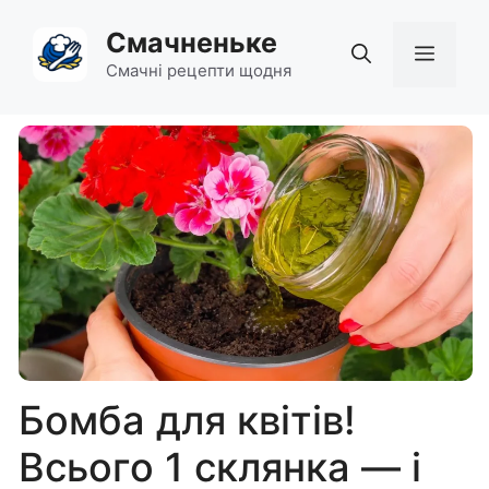
Перейти
Смачненьке
до
Мен
вмісту
Смачні рецепти щодня
Бомба для квітів!
Всього 1 склянка — і