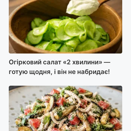
Огірковий салат «2 хвилини» —
готую щодня, і він не набридає!