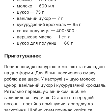
молоко — 600 мл
цукор — 75 г
ванільний цукор — 7 г
кукурудзяний крохмаль — 65 г
свіжа полуниця — 400-500 г
вершкове масло — 1 ст. л.
цукор для полуниці — 60 г
Приготування:
Печиво швидко занурюю в молоко та викладаю
на дно форми. Для більш насиченого смаку
роблю два шари. У каструлі змішую молоко,
цукор, ванільний цукор і кукурудзяний крохмаль.
Ретельно перемішую вінчиком, щоб не
залишилося грудочок. Ставлю на середній
вогонь і, постійно помішуючи, доводжу до
загустіння. Щойно крем починає кипіти та