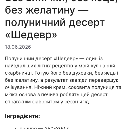
без желатину —
полуничний десерт
«Шедевр»
18.06.2026
Полуничний десерт «Шедевр» — один із
найвдаліших літніх рецептів у моїй кулінарній
скарбничці. Готую його без духовки, без яєць і
без желатину, а результат завжди перевершує
очікування. Ніжний крем, соковита полуниця та
м’яка основа з печива роблять цей десерт
справжнім фаворитом у сезон ягід.
Інгредієнти:
печиво — 250-300 г