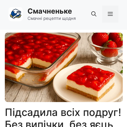
Перейти
Смачненьке
до
Мен
вмісту
Смачні рецепти щодня
Підсадила всіх подруг!
Без випічки, без яєць,