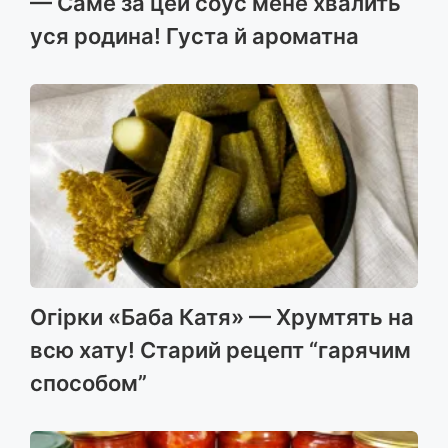
— Саме за цей соус мене хвалить
уся родина! Густа й ароматна
Огірки «Баба Катя» — Хрумтять на
всю хату! Старий рецепт “гарячим
способом”