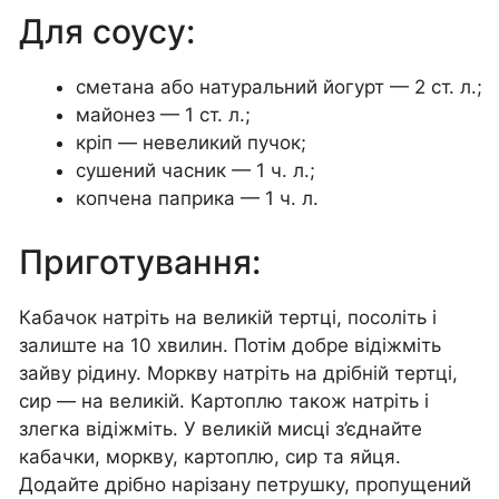
Для соусу:
сметана або натуральний йогурт — 2 ст. л.;
майонез — 1 ст. л.;
кріп — невеликий пучок;
сушений часник — 1 ч. л.;
копчена паприка — 1 ч. л.
Приготування:
Кабачок натріть на великій тертці, посоліть і
залиште на 10 хвилин. Потім добре відіжміть
зайву рідину. Моркву натріть на дрібній тертці,
сир — на великій. Картоплю також натріть і
злегка відіжміть. У великій мисці з’єднайте
кабачки, моркву, картоплю, сир та яйця.
Додайте дрібно нарізану петрушку, пропущений