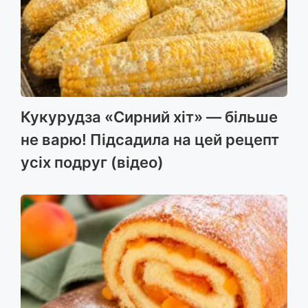
k
e
m
p
r
Кукурудза «Сирний хіт» — більше
не варю! Підсадила на цей рецепт
усіх подруг (відео)