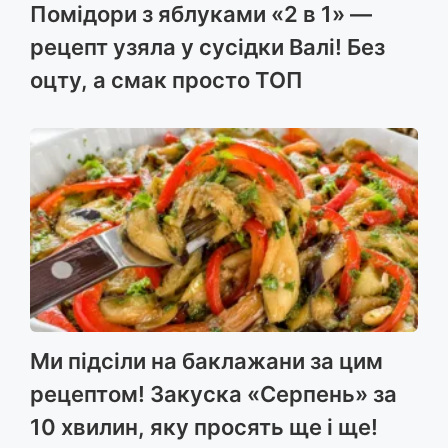
Помідори з яблуками «2 в 1» —
рецепт узяла у сусідки Валі! Без
оцту, а смак просто ТОП
Ми підсіли на баклажани за цим
рецептом! Закуска «Серпень» за
10 хвилин, яку просять ще і ще!