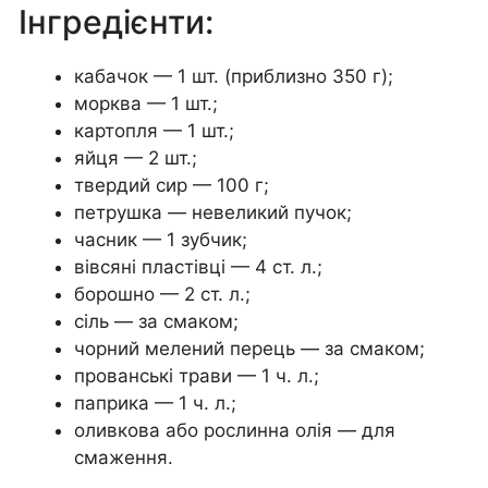
Інгредієнти:
кабачок — 1 шт. (приблизно 350 г);
морква — 1 шт.;
картопля — 1 шт.;
яйця — 2 шт.;
твердий сир — 100 г;
петрушка — невеликий пучок;
часник — 1 зубчик;
вівсяні пластівці — 4 ст. л.;
борошно — 2 ст. л.;
сіль — за смаком;
чорний мелений перець — за смаком;
прованські трави — 1 ч. л.;
паприка — 1 ч. л.;
оливкова або рослинна олія — для
смаження.