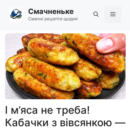
Перейти
Смачненьке
до
Мен
вмісту
Смачні рецепти щодня
І м’яса не треба!
Кабачки з вівсянкою —