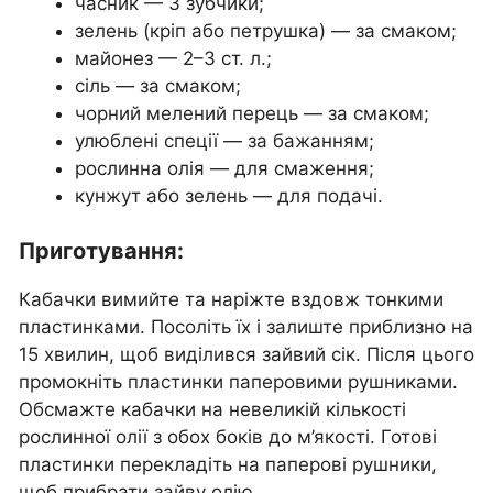
часник — 3 зубчики;
зелень (кріп або петрушка) — за смаком;
майонез — 2–3 ст. л.;
сіль — за смаком;
чорний мелений перець — за смаком;
улюблені спеції — за бажанням;
рослинна олія — для смаження;
кунжут або зелень — для подачі.
Приготування:
Кабачки вимийте та наріжте вздовж тонкими
пластинками. Посоліть їх і залиште приблизно на
15 хвилин, щоб виділився зайвий сік. Після цього
промокніть пластинки паперовими рушниками.
Обсмажте кабачки на невеликій кількості
рослинної олії з обох боків до м’якості. Готові
пластинки перекладіть на паперові рушники,
щоб прибрати зайву олію.