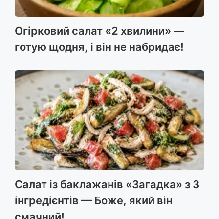
Огірковий салат «2 хвилини» —
готую щодня, і він не набридає!
Салат із баклажанів «Загадка» з 3
інгредієнтів — Боже, який він
смачний!