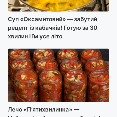
Суп «Оксамитовий» — забутий
рецепт із кабачків! Готую за 30
хвилин і їм усе літо
Лечо «П’ятихвилинка» —