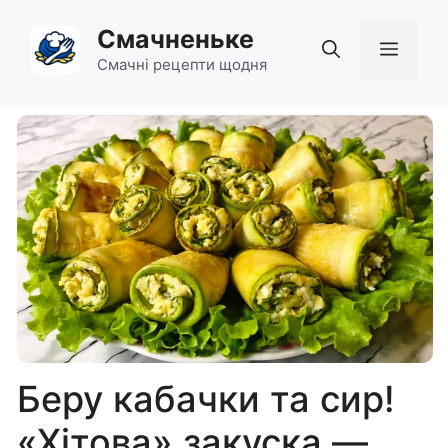
Перейти
Смачненьке
до
Мен
вмісту
Смачні рецепти щодня
Беру кабачки та сир!
«Хітова» закуска —