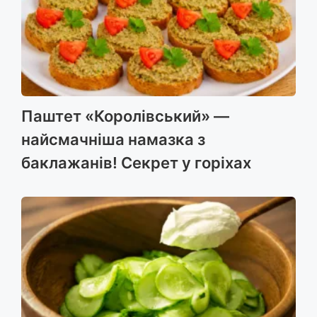
k
e
m
p
r
Паштет «Королівський» —
найсмачніша намазка з
баклажанів! Секрет у горіхах