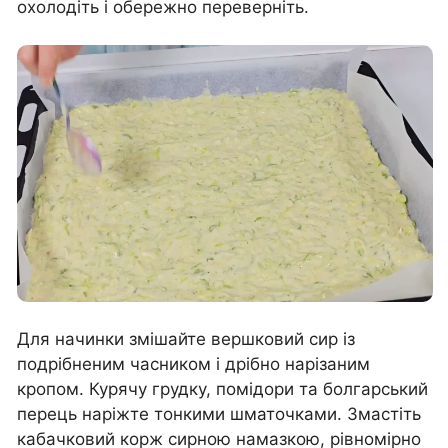
охолодіть і обережно переверніть.
Для начинки змішайте вершковий сир із
подрібненим часником і дрібно нарізаним
кропом. Курячу грудку, помідори та болгарський
перець наріжте тонкими шматочками. Змастіть
кабачковий корж сирною намазкою, рівномірно