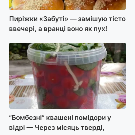
Пиріжки «Забуті» — замішую тісто
ввечері, а вранці воно як пух!
“Бомбезні” квашені помідори у
відрі — Через місяць тверді,