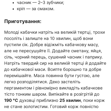
часник — 2–3 зубчики;
кріп — за смаком.
Приготування:
Молоді кабачки натріть на великій тертці, трохи
посоліть і залиште на 10 хвилин, щоб вони
пустили сік. Добре відіжміть кабачкову масу,
але не пересушуйте її. Додайте сметану, яйця,
сіль, чорний перець, сушений часник і паприку.
Натріть твердий сир на великій тертці й додайте
до кабачкової маси. Всипте борошно та добре
перемішайте. Маса повинна бути густою, але
легко розподілятися. Деко застеліть
пергаментом і рівномірно викладіть кабачкове
тісто тонким шаром. Випікайте в розігрітій до
190 °C
духовці приблизно
25 хвилин
, поки корж
не стане золотистим. Готовий корж повністю