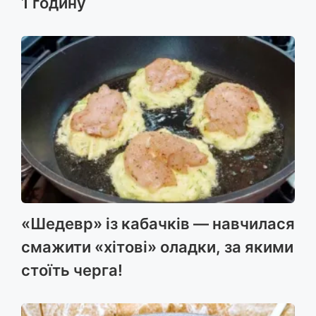
1 годину
«Шедевр» із кабачків — навчилася
смажити «хітові» оладки, за якими
стоїть черга!