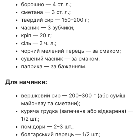
борошно — 4 ст. л.;
сметана — 3 ст. л.;
твердий сир — 150–200 г;
часник — 3 зубчики;
кріп — 20 г;
сіль — 2 ч. л.;
чорний мелений перець — за смаком;
сушений часник — за смаком;
паприка — за бажанням.
Для начинки:
вершковий сир — 200–300 г (або суміш
майонезу та сметани);
куряча грудка (запечена або відварена) —
1/2 шт.;
помідори — 2–3 шт.;
болгарський перець — 1/2 шт.;