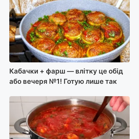
Кабачки + фарш — влітку це обід
або вечеря №1! Готую лише так