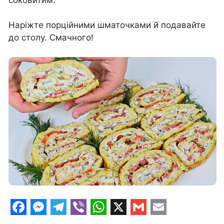
Наріжте порційними шматочками й подавайте
до столу. Смачного!
F
M
T
V
W
X
G
E