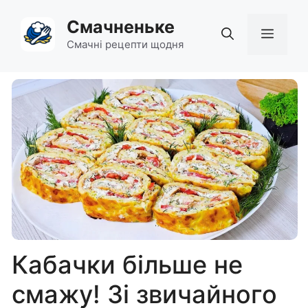
Перейти
Смачненьке
до
Мен
вмісту
Смачні рецепти щодня
Кабачки більше не
смажу! Зі звичайного