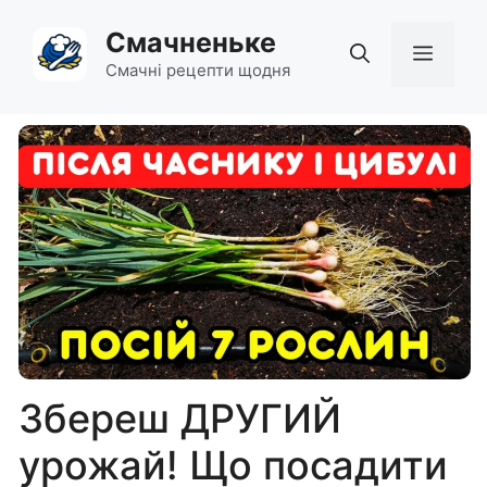
Перейти
Смачненьке
до
Мен
вмісту
Смачні рецепти щодня
Збереш ДРУГИЙ
урожай! Що посадити