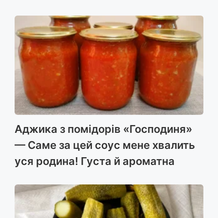
b
e
g
r
s
l
l
o
n
r
A
o
g
a
p
k
e
m
p
r
Аджика з помідорів «Господиня»
— Саме за цей соус мене хвалить
уся родина! Густа й ароматна