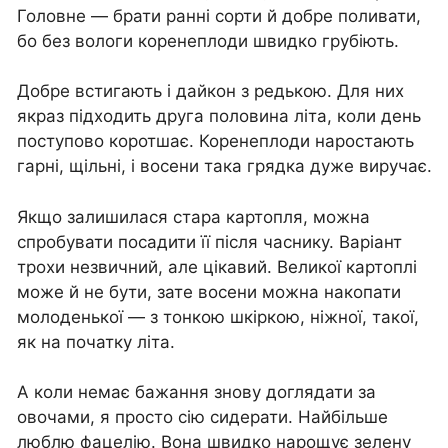
Головне — брати ранні сорти й добре поливати,
бо без вологи коренеплоди швидко грубіють.
Добре встигають і дайкон з редькою. Для них
якраз підходить друга половина літа, коли день
поступово коротшає. Коренеплоди наростають
гарні, щільні, і восени така грядка дуже виручає.
Якщо залишилася стара картопля, можна
спробувати посадити її після часнику. Варіант
трохи незвичний, але цікавий. Великої картоплі
може й не бути, зате восени можна накопати
молоденької — з тонкою шкіркою, ніжної, такої,
як на початку літа.
А коли немає бажання знову доглядати за
овочами, я просто сію сидерати. Найбільше
люблю фацелію. Вона швидко нарощує зелену