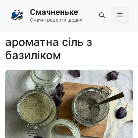
Перейти
Смачненьке
до
Мен
вмісту
Смачні рецепти щодня
ароматна сіль з
базиліком