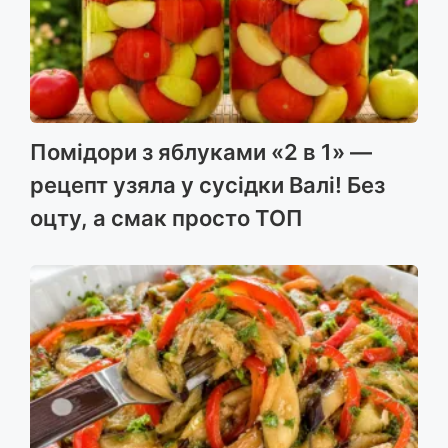
Помідори з яблуками «2 в 1» —
рецепт узяла у сусідки Валі! Без
оцту, а смак просто ТОП