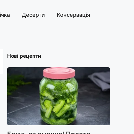
ічка
Десерти
Консервація
Нові рецепти
Боже, як смачно! Просто