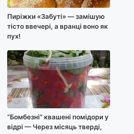
Пиріжки «Забуті» — замішую
тісто ввечері, а вранці воно як
пух!
“Бомбезні” квашені помідори у
відрі — Через місяць тверді,