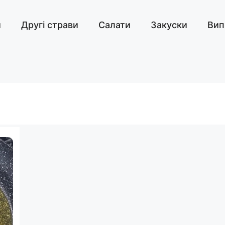
и
Другі страви
Салати
Закуски
Вип