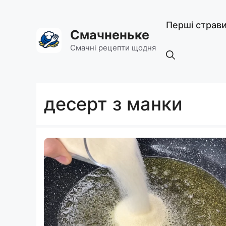
Перейти
до
Перші страв
вмісту
Смачненьке
Смачні рецепти щодня
десерт з манки