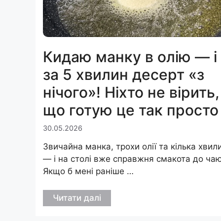
Кидаю манку в олію — і
за 5 хвилин десерт «з
нічого»! Ніхто не вірить,
що готую це так просто
30.05.2026
Звичайна манка, трохи олії та кілька хвил
— і на столі вже справжня смакота до чаю
Якщо б мені раніше …
Читати далі