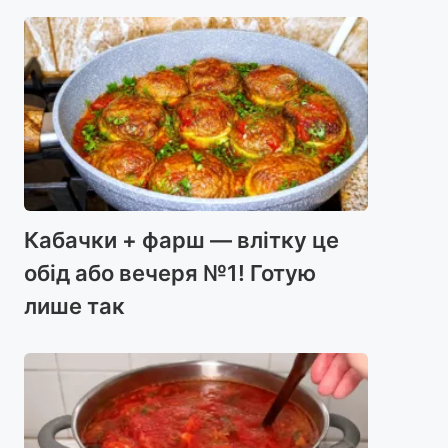
Кабачки + фарш — влітку це
обід або вечеря №1! Готую
лише так