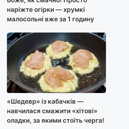
наріжте огірки — хрумкі
малосольні вже за 1 годину
«Шедевр» із кабачків —
навчилася смажити «хітові»
оладки, за якими стоїть черга!