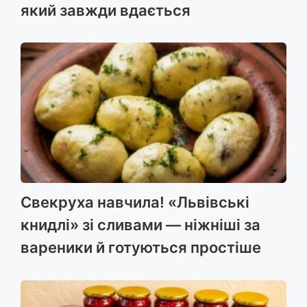
який завжди вдається
Свекруха навчила! «Львівські
книдлі» зі сливами — ніжніші за
вареники й готуються простіше