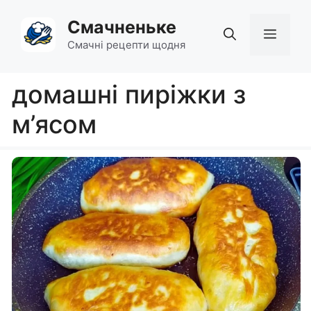
Перейти
Смачненьке
до
Мен
вмісту
Смачні рецепти щодня
домашні пиріжки з
м’ясом