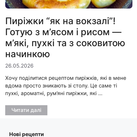
Пиріжки “як на вокзалі”!
Готую з м’ясом і рисом —
м’які, пухкі та з соковитою
начинкою
26.05.2026
Хочу поділитися рецептом пиріжків, які в мене
вдома просто зникають зі столу. Це саме ті
пухкі, ароматні, рум’яні пиріжки, які …
Читати далі
Нові рецепти