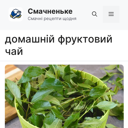
Перейти
Смачненьке
до
Мен
вмісту
Смачні рецепти щодня
домашній фруктовий
чай