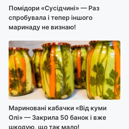
Помідори «Сусідчині» — Раз
спробувала і тепер іншого
маринаду не визнаю!
Мариновані кабачки «Від куми
Олі» — Закрила 50 банок і вже
шкодую, що так мало!