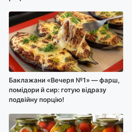
Баклажани «Вечеря №1» — фарш,
помідори й сир: готую відразу
подвійну порцію!