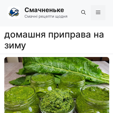
Перейти
Смачненьке
до
Мен
вмісту
Смачні рецепти щодня
домашня приправа на
зиму