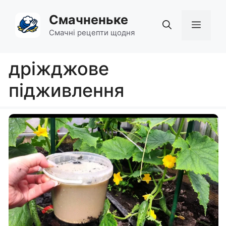
Перейти
Смачненьке
до
Мен
вмісту
Смачні рецепти щодня
дріжджове
підживлення