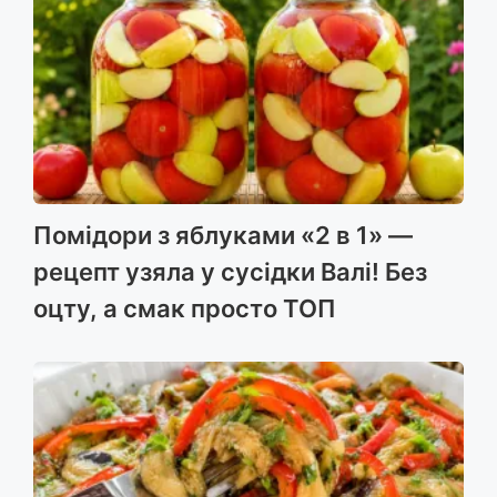
Помідори з яблуками «2 в 1» —
рецепт узяла у сусідки Валі! Без
оцту, а смак просто ТОП