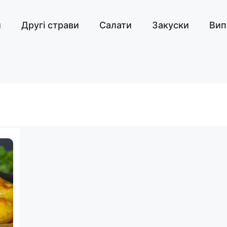
и
Другі страви
Салати
Закуски
Вип