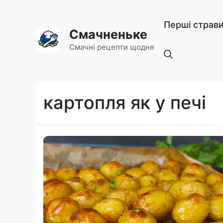
Перейти
до
Перші страв
вмісту
Смачненьке
Смачні рецепти щодня
картопля як у печі