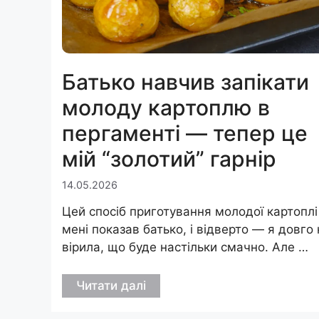
Батько навчив запікати
молоду картоплю в
пергаменті — тепер це
мій “золотий” гарнір
14.05.2026
Цей спосіб приготування молодої картоплі
мені показав батько, і відверто — я довго 
вірила, що буде настільки смачно. Але …
Читати далі