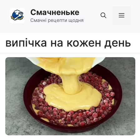
Перейти
Смачненьке
до
Мен
вмісту
Смачні рецепти щодня
випічка на кожен день