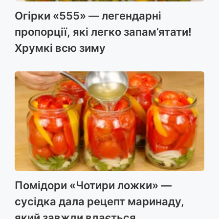
Огірки «555» — легендарні
пропорції, які легко запам’ятати!
Хрумкі всю зиму
Помідори «Чотири ложки» —
сусідка дала рецепт маринаду,
який завжди вдається