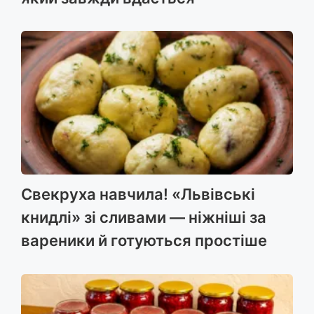
Свекруха навчила! «Львівські
книдлі» зі сливами — ніжніші за
вареники й готуються простіше