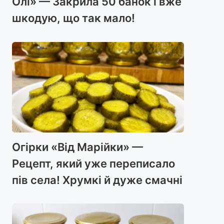
Олі» — Закрила 50 банок і вже
шкодую, що так мало!
Огірки «Від Марійки» —
Рецепт, який уже переписало
пів села! Хрумкі й дуже смачні