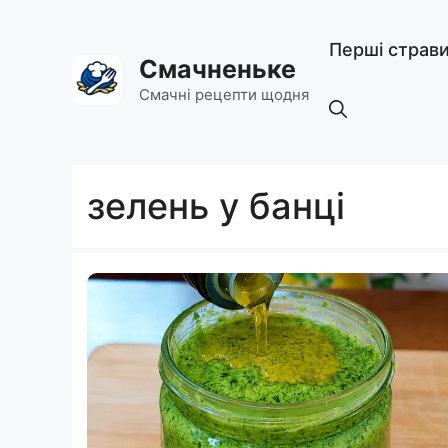
Перейти
до
Перші страв
вмісту
Смачненьке
Смачні рецепти щодня
зелень у банці