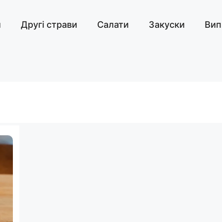
и
Другі страви
Салати
Закуски
Вип