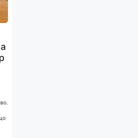
на
р
во.
що