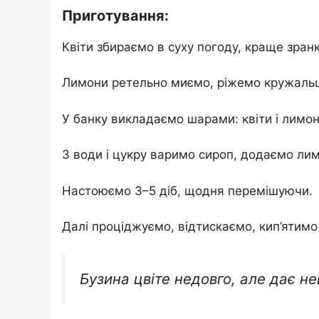
Приготування:
Квіти збираємо в суху погоду, краще зра
Лимони ретельно миємо, ріжемо кружаль
У банку викладаємо шарами: квіти і лимон
З води і цукру варимо сироп, додаємо лим
Настоюємо 3–5 діб, щодня перемішуючи.
Далі проціджуємо, відтискаємо, кип’ятимо 
Бузина цвіте недовго, але дає не