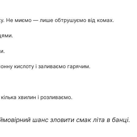
нку. Не миємо — лише обтрушуємо від комах.
цями.
и.
онну кислоту і заливаємо гарячим.
кілька хвилин і розливаємо.
ймовірний шанс зловити смак літа в банці.