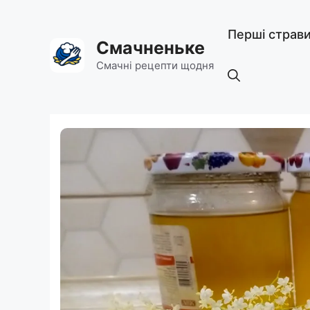
Перейти
до
Перші страв
вмісту
Смачненьке
Смачні рецепти щодня