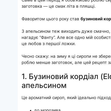
Саме в цей період я обов’язково роблю сир
заготовка — це смак літа в пляшці.
Фаворитом цього року став
бузиновий корд
З апельсином теж виходить дуже смачно, 
нагадує “Фанту”. Але все одно мій особис
це любов з першої ложки.
Чесно скажу: на зиму я ці сиропи не збере
роблю менше заготовок, але цей рецепт з
1. Бузиновий кордіал (Eld
апельсином
Це ароматний сироп, який ідеально підход
до морозива