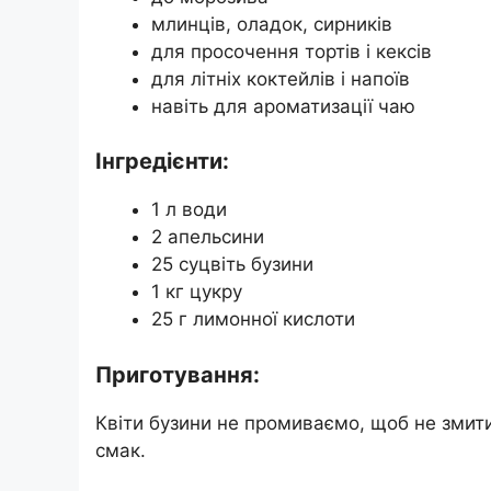
млинців, оладок, сирників
для просочення тортів і кексів
для літніх коктейлів і напоїв
навіть для ароматизації чаю
Інгредієнти:
1 л води
2 апельсини
25 суцвіть бузини
1 кг цукру
25 г лимонної кислоти
Приготування:
Квіти бузини не промиваємо, щоб не змит
смак.