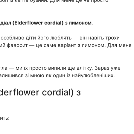
оп із квітів бузини. Для мене це не просто
іал (Elderflower cordial) з лимоном
.
особливо діти його люблять — він навіть трохи
тий фаворит — це саме варіант з лимоном. Для мене
гла — ми їх просто випили ще влітку. Зараз уже
алишився зі мною як один із найулюбленіших.
erflower cordial) з
ить: