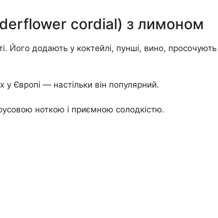
derflower cordial) з лимоном
ті. Його додають у коктейлі, пунші, вино, просочують
х у Європі — настільки він популярний.
русовою ноткою і приємною солодкістю.