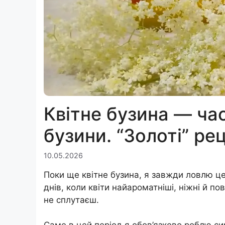
Квітне бузина — час
бузини. “Золоті” ре
10.05.2026
Поки ще квітне бузина, я завжди ловлю це
днів, коли квіти найароматніші, ніжні й пов
не сплутаєш.