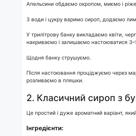
Апельсини обдаємо окропом, миємо і ріже
З води і цукру варимо сироп, додаємо лим
У трилітрову банку викладаємо квіти, че
накриваємо і залишаємо настоюватися 3–5 
Щодня банку струшуємо.
Після настоювання проціджуємо через марл
розливаємо в пляшки.
2. Класичний сироп з б
Це простий і дуже ароматний варіант, який 
Інгредієнти: