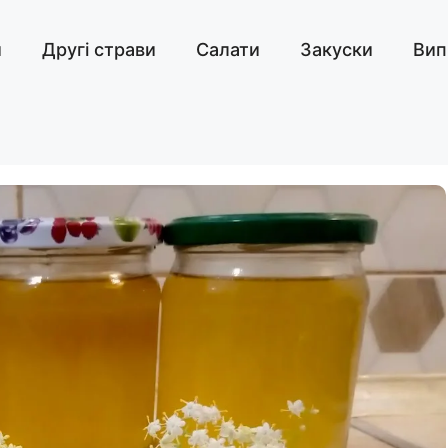
и
Другі страви
Салати
Закуски
Вип