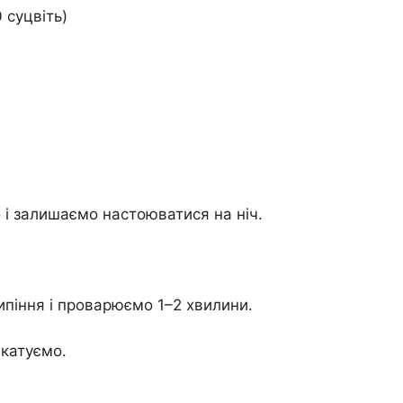
 суцвіть)
 і залишаємо настоюватися на ніч.
піння і проварюємо 1–2 хвилини.
акатуємо.