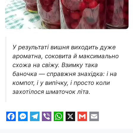
У результаті вишня виходить дуже
ароматна, соковита й максимально
схожа на свіжу. Взимку така
баночка — справжня знахідка: і на
компот, і у випічку, і просто коли
захотілося шматочок літа.
F
M
T
V
W
X
G
E