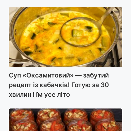
Суп «Оксамитовий» — забутий
рецепт із кабачків! Готую за 30
хвилин і їм усе літо