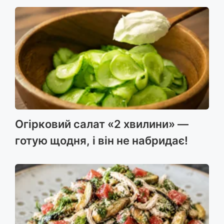
Огірковий салат «2 хвилини» —
готую щодня, і він не набридає!