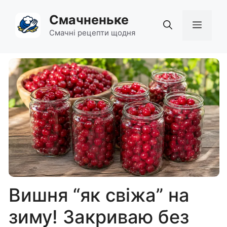
Перейти
Смачненьке
до
Мен
вмісту
Смачні рецепти щодня
Вишня “як свіжа” на
зиму! Закриваю без