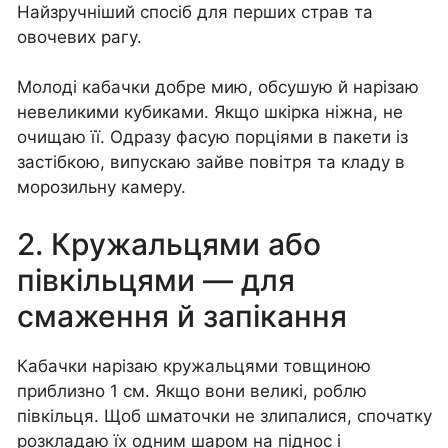
Найзручніший спосіб для перших страв та
овочевих рагу.
Молоді кабачки добре мию, обсушую й нарізаю
невеликими кубиками. Якщо шкірка ніжна, не
очищаю її. Одразу фасую порціями в пакети із
застібкою, випускаю зайве повітря та кладу в
морозильну камеру.
2. Кружальцями або
півкільцями — для
смаження й запікання
Кабачки нарізаю кружальцями товщиною
приблизно 1 см. Якщо вони великі, роблю
півкільця. Щоб шматочки не злипалися, спочатку
розкладаю їх одним шаром на піднос і