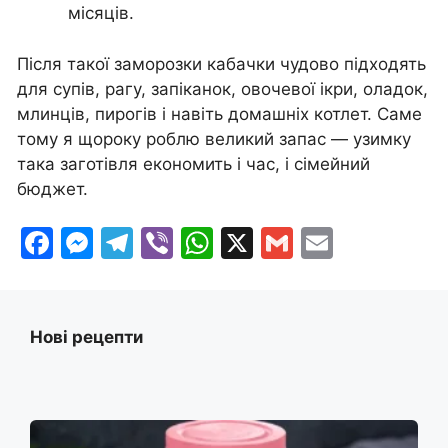
місяців.
Після такої заморозки кабачки чудово підходять
для супів, рагу, запіканок, овочевої ікри, оладок,
млинців, пирогів і навіть домашніх котлет. Саме
тому я щороку роблю великий запас — узимку
така заготівля економить і час, і сімейний
бюджет.
F
M
T
Vi
W
X
G
E
a
e
el
b
h
m
m
c
s
e
er
at
ai
ai
e
s
gr
s
l
l
Нові рецепти
b
e
a
A
o
n
m
p
o
g
p