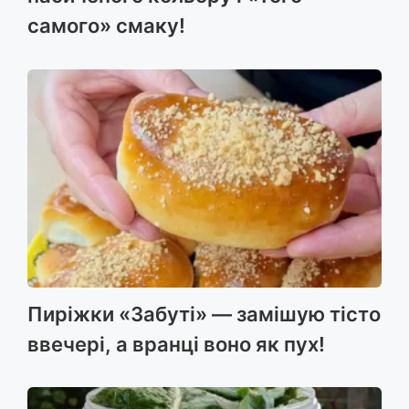
самого» смаку!
Пиріжки «Забуті» — замішую тісто
ввечері, а вранці воно як пух!