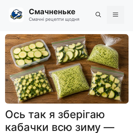
Перейти
Смачненьке
до
Мен
вмісту
Смачні рецепти щодня
Ось так я зберігаю
кабачки всю зиму —