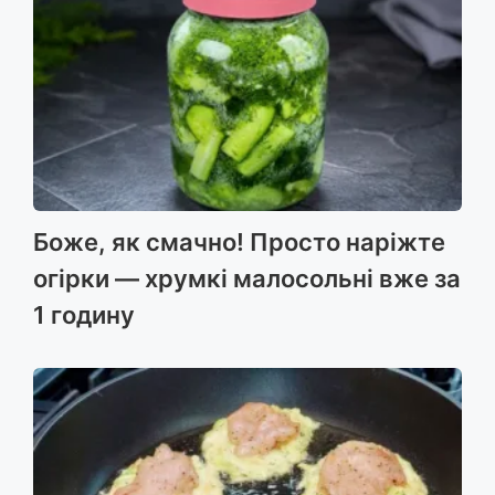
k
er
Боже, як смачно! Просто наріжте
огірки — хрумкі малосольні вже за
1 годину