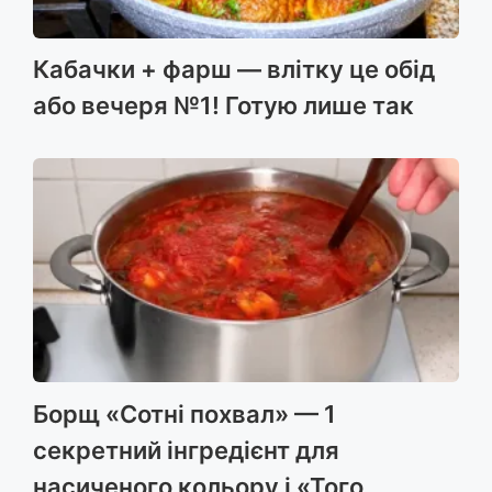
Кабачки + фарш — влітку це обід
або вечеря №1! Готую лише так
Борщ «Сотні похвал» — 1
секретний інгредієнт для
насиченого кольору і «Того