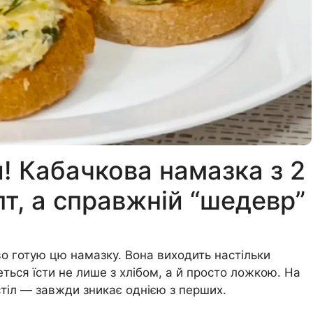
! Кабачкова намазка з 2
т, а справжній “шедевр”
во готую цю намазку. Вона виходить настільки
ться їсти не лише з хлібом, а й просто ложкою. На
стіл — завжди зникає однією з перших.