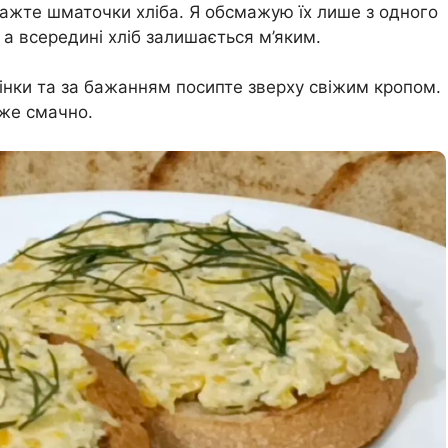
ажте шматочки хліба. Я обсмажую їх лише з одного
 а всередині хліб залишається м’яким.
інки та за бажанням посипте зверху свіжим кропом.
уже смачно.