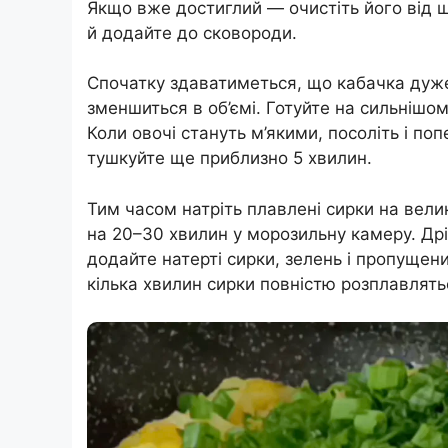
Якщо вже достиглий — очистіть його від шк
й додайте до сковороди.
Спочатку здаватиметься, що кабачка дуже 
зменшиться в об’ємі. Готуйте на сильнішо
Коли овочі стануть м’якими, посоліть і п
тушкуйте ще приблизно 5 хвилин.
Тим часом натріть плавлені сирки на велик
на 20–30 хвилин у морозильну камеру. Дрі
додайте натерті сирки, зелень і пропущен
кілька хвилин сирки повністю розплавлят