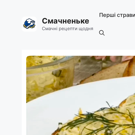
Перейти
до
Перші страв
вмісту
Смачненьке
Смачні рецепти щодня