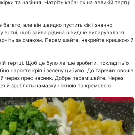
ірки та насіння. Натріть кабачок на великій тертці
багато, але він швидко пустить сік і значно
му вогні, щоб зайва рідина швидше випарувалася.
оперчіть за смаком. Перемішайте, накрийте кришкою й
ій тертці. Щоб це було легше зробити, покладіть їх
бно наріжте кріп і зелену цибулю. До гарячих овочів
ий через прес часник. Добре перемішайте. Через
ься й зроблять намазку ніжною та кремовою.