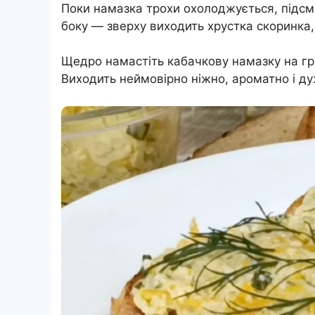
Поки намазка трохи охолоджується, підсм
боку — зверху виходить хрустка скоринка,
Щедро намастіть кабачкову намазку на гр
Виходить неймовірно ніжно, ароматно і д