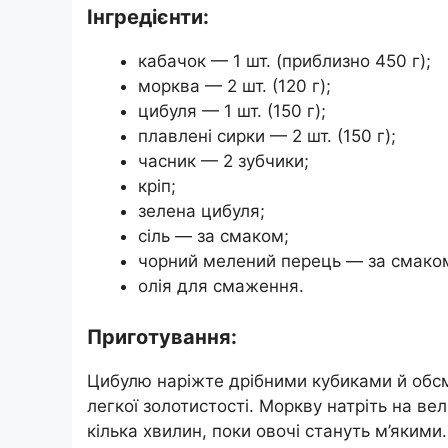
Інгредієнти:
кабачок — 1 шт. (приблизно 450 г);
морква — 2 шт. (120 г);
цибуля — 1 шт. (150 г);
плавлені сирки — 2 шт. (150 г);
часник — 2 зубчики;
кріп;
зелена цибуля;
сіль — за смаком;
чорний мелений перець — за смако
олія для смаження.
Приготування:
Цибулю наріжте дрібними кубиками й обсмаж
легкої золотистості. Моркву натріть на ве
кілька хвилин, поки овочі стануть м’яким