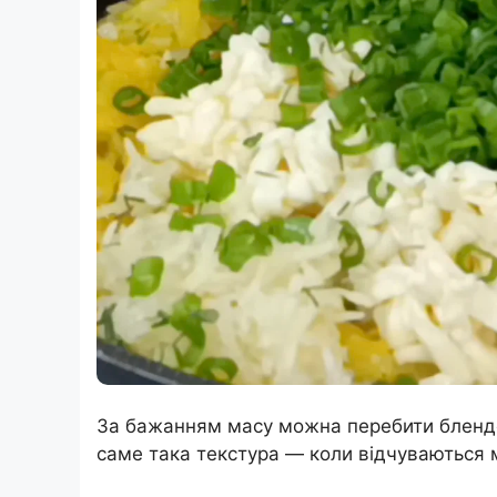
За бажанням масу можна перебити бленде
саме така текстура — коли відчуваються 