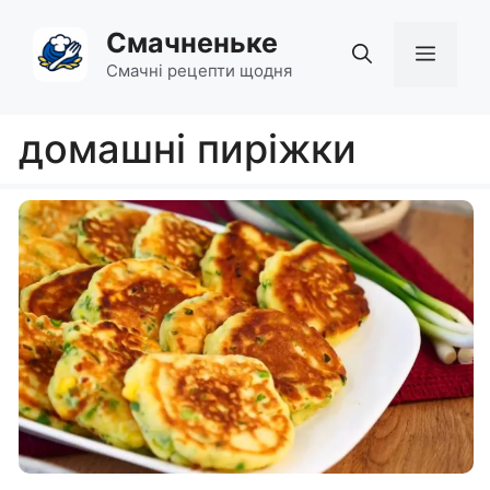
Перейти
Смачненьке
до
Мен
вмісту
Смачні рецепти щодня
домашні пиріжки