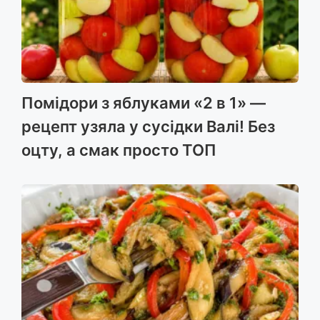
Помідори з яблуками «2 в 1» —
рецепт узяла у сусідки Валі! Без
оцту, а смак просто ТОП