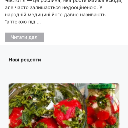
Чистотіл — це рослина, яка росте майже всюди,
але часто залишається недооціненою. У
народній медицині його давно називають
“аптекою під …
Читати далі
Нові рецепти