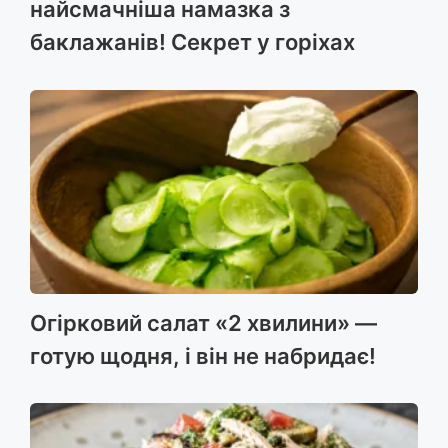
найсмачніша намазка з
баклажанів! Секрет у горіхах
Огірковий салат «2 хвилини» —
готую щодня, і він не набридає!