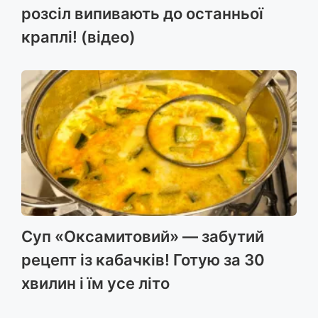
розсіл випивають до останньої
краплі! (відео)
Суп «Оксамитовий» — забутий
рецепт із кабачків! Готую за 30
хвилин і їм усе літо