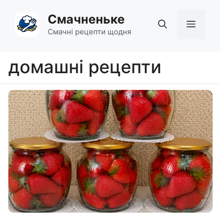
Перейти
Смачненьке
до
Мен
вмісту
Смачні рецепти щодня
домашні рецепти