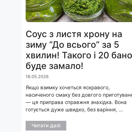
Соус з листя хрону на
зиму “До всього” за 5
хвилин! Такого і 20 бан
буде замало!
18.05.2026
Якщо взимку хочеться яскравого,
насиченого смаку без довгого приготуван
— ця приправа справжня знахідка. Вона
готується дуже швидко, без варіння, …
Читати далі