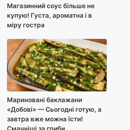
Магазинний соус більше не
купую! Густа, ароматна і в
міру гостра
Мариновані баклажани
«Добові» — Сьогодні готую, а
завтра вже можна їсти!
Смачніші за гриби