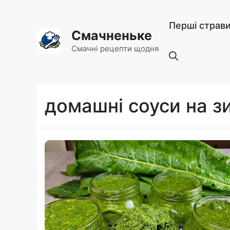
Перейти
до
Перші страв
вмісту
Смачненьке
Смачні рецепти щодня
домашні соуси на з