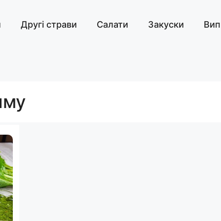
и
Другі страви
Салати
Закуски
Вип
иму