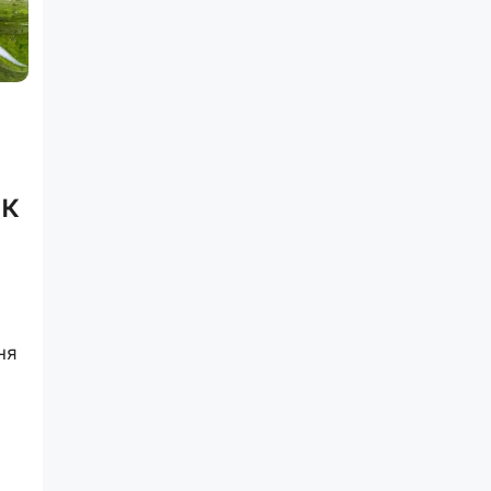
ок
ня