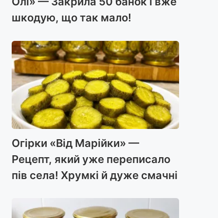
Олі» — Закрила 50 банок і вже
шкодую, що так мало!
Огірки «Від Марійки» —
Рецепт, який уже переписало
пів села! Хрумкі й дуже смачні