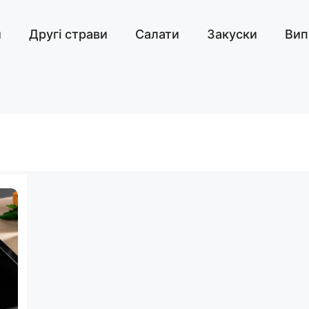
и
Другі страви
Салати
Закуски
Вип