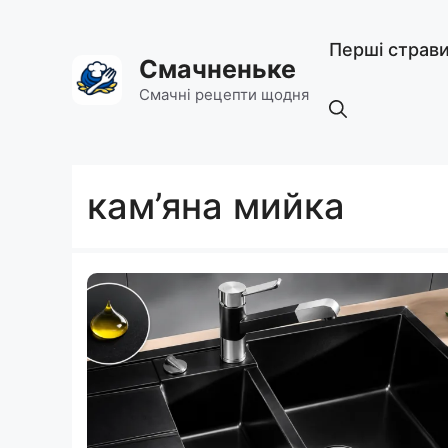
Перейти
до
Перші страв
вмісту
Смачненьке
Смачні рецепти щодня
кам’яна мийка