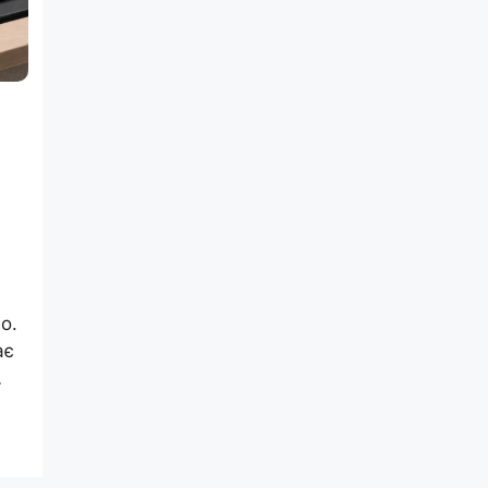
о.
ає
…