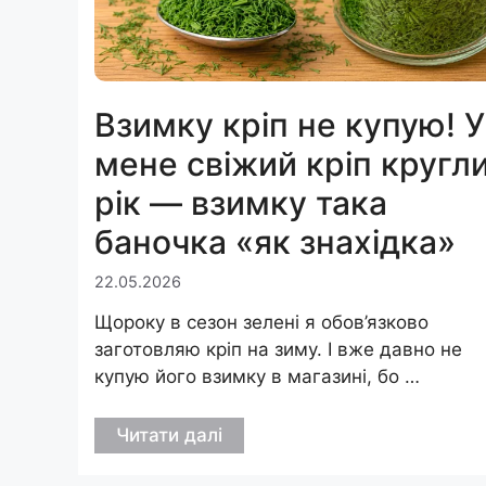
Взимку кріп не купую! У
мене свіжий кріп кругл
рік — взимку така
баночка «як знахідка»
22.05.2026
Щороку в сезон зелені я обов’язково
заготовляю кріп на зиму. І вже давно не
купую його взимку в магазині, бо …
Читати далі