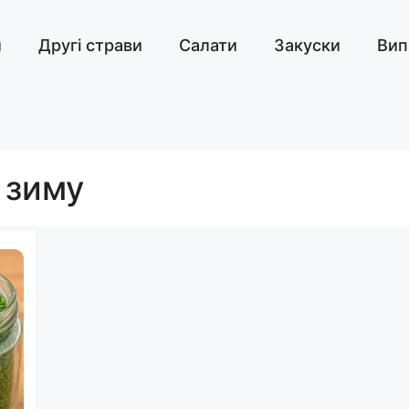
и
Другі страви
Салати
Закуски
Вип
 зиму