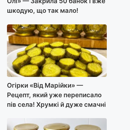
Олі» — Закрила 50 банок і вже
шкодую, що так мало!
Огірки «Від Марійки» —
Рецепт, який уже переписало
пів села! Хрумкі й дуже смачні