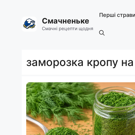
Перейти
до
Перші страв
вмісту
Смачненьке
Смачні рецепти щодня
заморозка кропу на