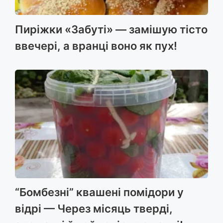
Пиріжки «Забуті» — замішую тісто
ввечері, а вранці воно як пух!
“Бомбезні” квашені помідори у
відрі — Через місяць тверді,