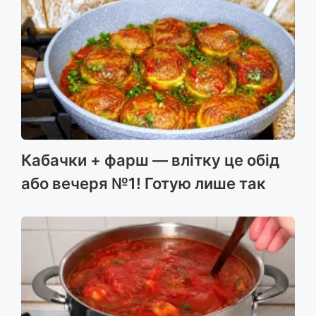
Кабачки + фарш — влітку це обід
або вечеря №1! Готую лише так