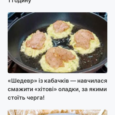
1 годину
«Шедевр» із кабачків — навчилася
смажити «хітові» оладки, за якими
стоїть черга!