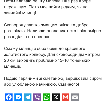
Потім вливаю решту молока і ще раз добре
перемішую. Тісто має вийти рідким, як на
звичайні млинці.
Сковороду злегка змащую олією та добре
розігріваю. Наливаю ополоник тіста і рівномірно
розподіляю по поверхні.
Смажу млинці з обох боків до красивого
золотистого кольору. Для сковороди діаметром
20 см виходить приблизно 15–16 тоненьких
млинців.
Подаю гарячими зі сметаною, вершковим сиром
або улюбленою начинкою. Смачного!
F
M
T
V
W
X
G
E