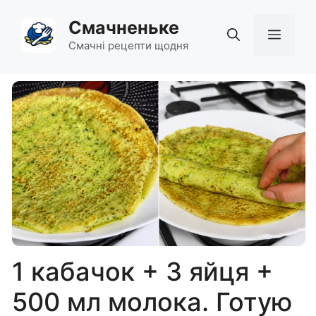
Перейти
Смачненьке
до
Мен
вмісту
Смачні рецепти щодня
1 кабачок + 3 яйця +
500 мл молока. Готую