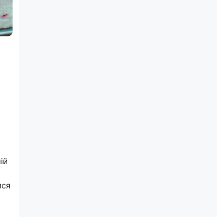
ій
ися