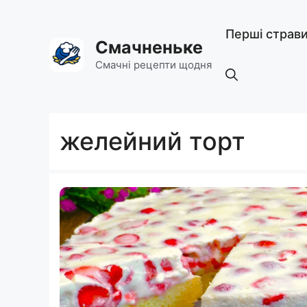
Перейти
до
Перші страв
вмісту
Смачненьке
Смачні рецепти щодня
желейний торт