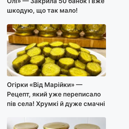
Олі» — Закрила 50 банок і вже
шкодую, що так мало!
Огірки «Від Марійки» —
Рецепт, який уже переписало
пів села! Хрумкі й дуже смачні