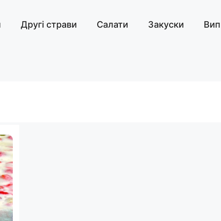
и
Другі страви
Салати
Закуски
Вип