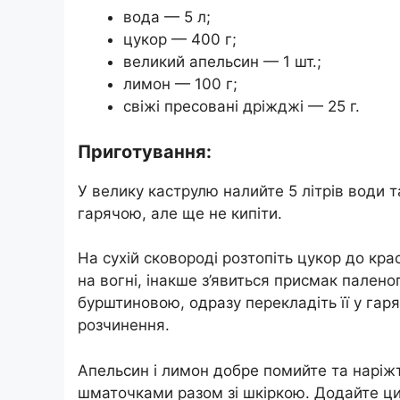
вода — 5 л;
цукор — 400 г;
великий апельсин — 1 шт.;
лимон — 100 г;
свіжі пресовані дріжджі — 25 г.
Приготування:
У велику каструлю налийте 5 літрів води т
гарячою, але ще не кипіти.
На сухій сковороді розтопіть цукор до кр
на вогні, інакше з’явиться присмак палено
бурштиновою, одразу перекладіть її у гар
розчинення.
Апельсин і лимон добре помийте та нарі
шматочками разом зі шкіркою. Додайте ци