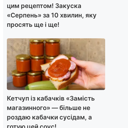
цим рецептом! Закуска
«Серпень» за 10 хвилин, яку
просять ще і ще!
Кетчуп із кабачків «Замість
магазинного» — більше не
роздаю кабачки сусідам, а
готую цей соус!