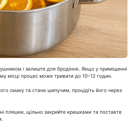
ушником і залиште для бродіння. Якщо у приміщенні
му місці процес може тривати до 10–12 годин.
ого смаку та стане шипучим, процідіть його через
ляні пляшки, щільно закрийте кришками та поставте
и.