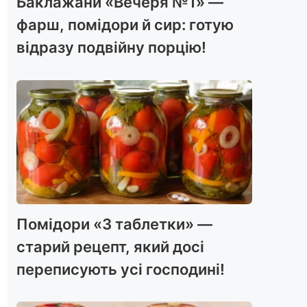
Баклажани «Вечеря №1» —
фарш, помідори й сир: готую
відразу подвійну порцію!
Помідори «3 таблетки» —
старий рецепт, який досі
переписують усі господині!