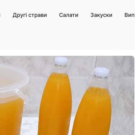
и
Другі страви
Салати
Закуски
Вип