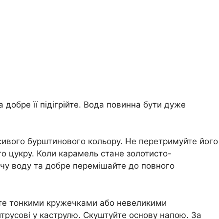
а добре її підігрійте. Вода повинна бути дуже
асивого бурштинового кольору. Не перетримуйте його
го цукру. Коли карамель стане золотисто-
ячу воду та добре перемішайте до повного
жте тонкими кружечками або невеликими
трусові у каструлю. Скуштуйте основу напою. За