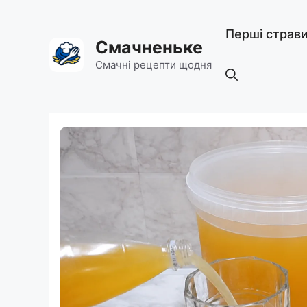
Перейти
до
Перші страв
вмісту
Смачненьке
Смачні рецепти щодня