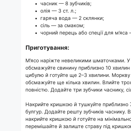
часник — 8 зубчиків;
олія — 3 ст. л.;
гаряча вода — 2 склянки;
сіль — за смаком;
чорний перець або спеції для м’яса
Приготування:
М’ясо наріжте невеликими шматочками. У ка
обсмажуйте свинину приблизно 10 хвилин д
цибулю й готуйте ще 2–3 хвилини. Моркву
обсмажуйте ще кілька хвилин. Влийте трох
повністю. Додайте три зубчики часнику, сіль
Накрийте кришкою й тушкуйте приблизно 7
булгур. Додайте решту зубчиків часнику. В
накрийте кришкою й готуйте на мінімально
перемішайте й залиште страву під кришко