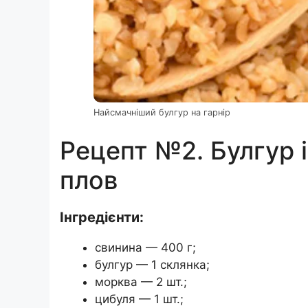
Найсмачніший булгур на гарнір
Рецепт №2. Булгур 
плов
Інгредієнти:
свинина — 400 г;
булгур — 1 склянка;
морква — 2 шт.;
цибуля — 1 шт.;