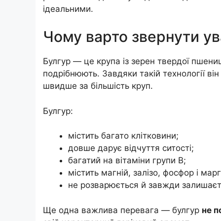
ідеальними.
Чому варто звернути ув
Булгур — це крупа із зерен твердої пшениц
подрібнюють. Завдяки такій технології він
швидше за більшість круп.
Булгур:
містить багато клітковини;
довше дарує відчуття ситості;
багатий на вітаміни групи B;
містить магній, залізо, фосфор і мар
не розварюється й завжди залишаєт
Ще одна важлива перевага — булгур
не п