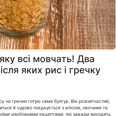
яку всі мовчать! Два
ісля яких рис і гречку
су чи гречки готую саме булгур. Він розсипчастий,
иться й чудово поєднується з м’ясом, овочами та
воїми улюбленими рецептами, які завжди виходять