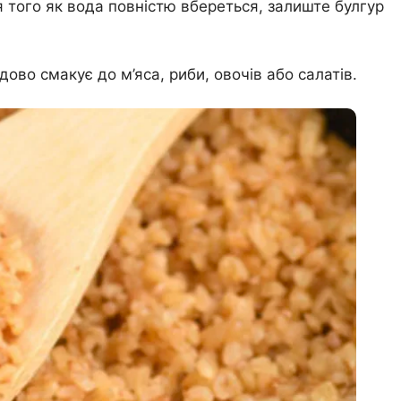
я того як вода повністю вбереться, залиште булгур
дово смакує до м’яса, риби, овочів або салатів.