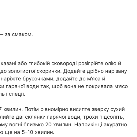
 — за смаком.
зані або глибокій сковороді розігрійте олію й
о золотистої скоринки. Додайте дрібно нарізану
 наріжте брусочками, додайте до м’яса й
и гарячої води так, щоб вона не покривала м’ясо
 і спеції.
 хвилин. Потім рівномірно висипте зверху сухий
лийте дві склянки гарячої води, трохи підсоліть,
му вогні близько 20 хвилин. Наприкінці акуратно
ю ще на 5–10 хвилин.