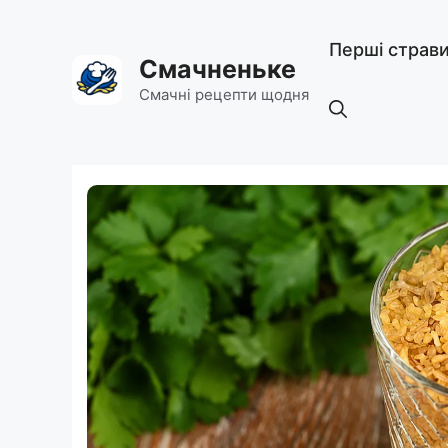
Перейти
до
Перші страв
вмісту
Смачненьке
Смачні рецепти щодня