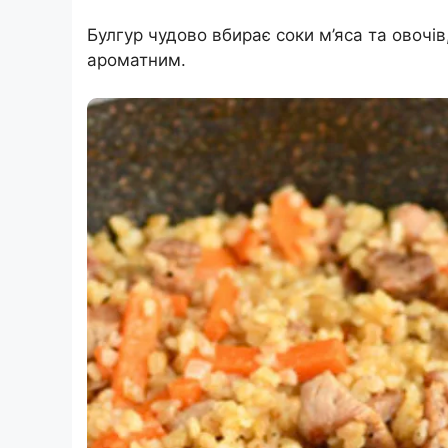
Булгур чудово вбирає соки м’яса та овочі
ароматним.