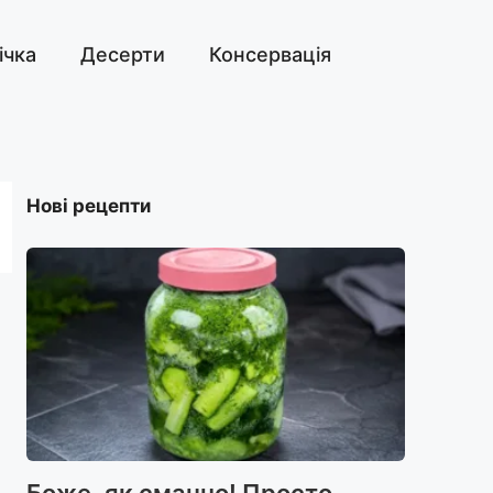
ічка
Десерти
Консервація
Нові рецепти
Боже, як смачно! Просто