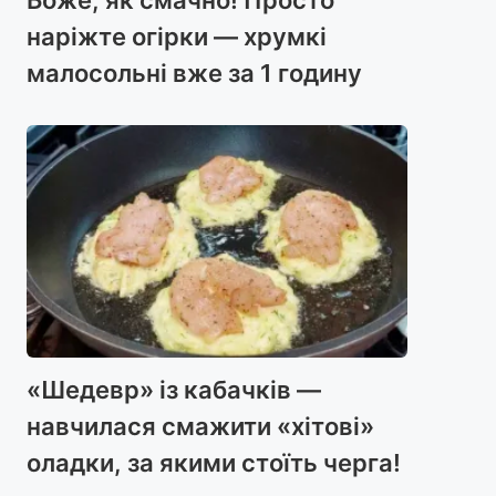
наріжте огірки — хрумкі
малосольні вже за 1 годину
«Шедевр» із кабачків —
навчилася смажити «хітові»
оладки, за якими стоїть черга!