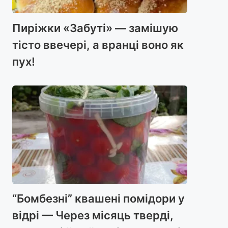
Пиріжки «Забуті» — замішую
тісто ввечері, а вранці воно як
пух!
“Бомбезні” квашені помідори у
відрі — Через місяць тверді,