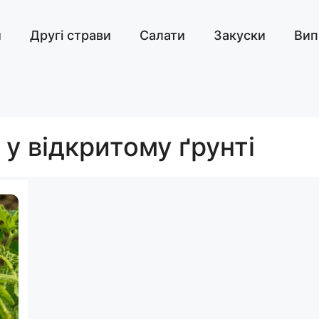
и
Другі страви
Салати
Закуски
Вип
у відкритому ґрунті