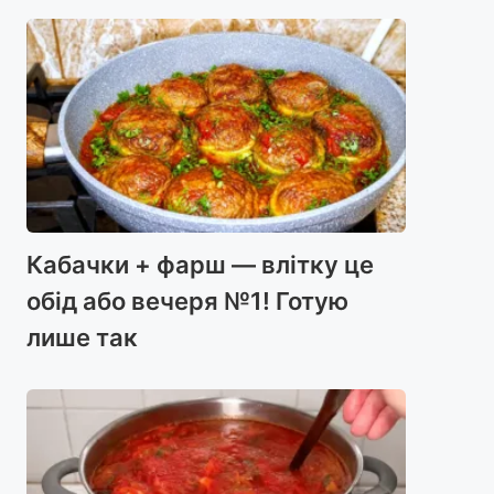
Кабачки + фарш — влітку це
обід або вечеря №1! Готую
лише так