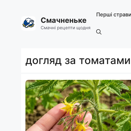
Перейти
до
Перші страв
вмісту
Смачненьке
Смачні рецепти щодня
догляд за томатами 