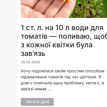
1 ст. л. на 10 л води для
томатів — поливаю, що
з кожної квітки була
зав’язь
20.05.2026
Хочу поділитися своїм простим способом
підживлення томатів під час цвітіння. Я
довго помічала одну проблему: квіти є, а
зав’язі немає …
Читати далі