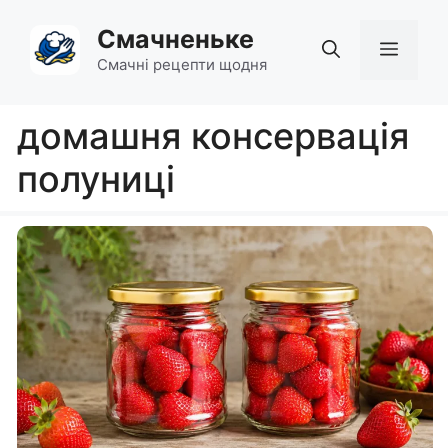
Перейти
Смачненьке
до
Мен
вмісту
Смачні рецепти щодня
домашня консервація
полуниці