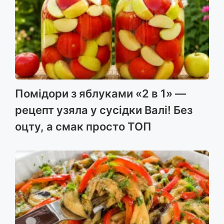
Помідори з яблуками «2 в 1» —
рецепт узяла у сусідки Валі! Без
оцту, а смак просто ТОП